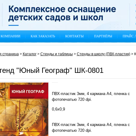
 КОМПАНИИ
КАК ЗАКАЗАТЬ
КОНТАКТЫ
ПАРТНЁРЫ
ПРАЙС 
я страница
>
Каталог
>
Стенды и таблицы
>
Стенды в школу (ПВХ-пластик)
>
К
тенд "Юный Географ" ШК-0801
ПВХ-пластик 3мм, 4 кармана А4, пленка с
фотопечатью 720 dpi.
0,6х0,9
ПВХ-пластик 3мм, 4 кармана А4, пленка с
фотопечатью 720 dpi.