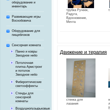
оборудование и
инвентарь
трубка Ручеек,
т
Радуга,
Развивающие игры
Вдохновение,
Воскобовича
Мечта
Оборудование для
пищеблоков
Сенсорная комната
Движение и терапия
Панно и ковры
Звездное небо
Потолочная
плитка Армстронг
и потолок
Звездное небо
Фибероптические
светоэффекты
Стенды для
сенсорной
стенка для
н
комнаты
лазания
л
(
Воздушнопузырьковые