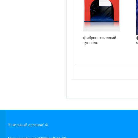
фиброоптический
ф
туннель
"Школьный арсенал" ©