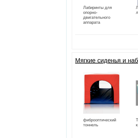
Лабиринты для
Л
опорно-
л
двигательного
аппарата
Мягкие сиденья и на
фиброоптический
Т
тоннель
к