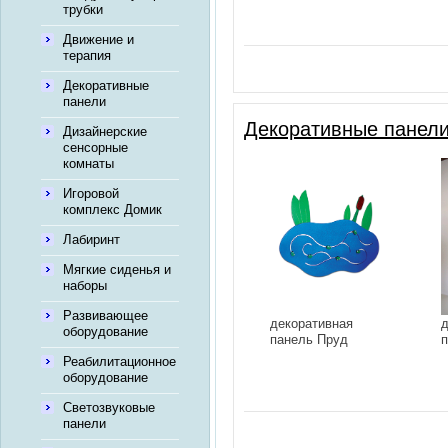
трубки
Движение и
терапия
Декоративные
панели
Декоративные панел
Дизайнерские
сенсорные
комнаты
Игоровой
комплекс Домик
Лабиринт
Мягкие сиденья и
наборы
Развивающее
декоративная
д
оборудование
панель Пруд
п
Реабилитационное
оборудование
Светозвуковые
панели