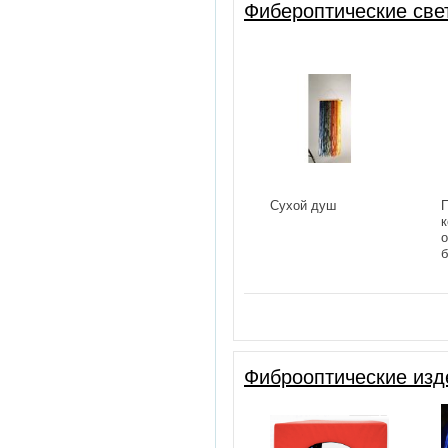
Фибероптические св
Сухой душ
П
к
о
б
у
Фиброоптические изд