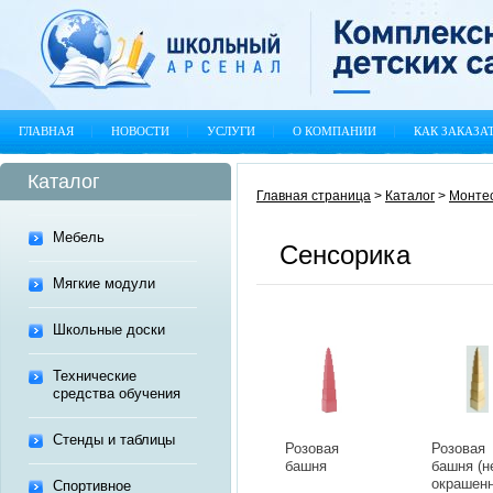
ГЛАВНАЯ
НОВОСТИ
УСЛУГИ
О КОМПАНИИ
КАК ЗАКАЗА
Каталог
Главная страница
>
Каталог
>
Монте
Мебель
Сенсорика
Мягкие модули
Школьные доски
Технические
средства обучения
Стенды и таблицы
Розовая
Розовая
башня
башня (н
окрашенн
Спортивное