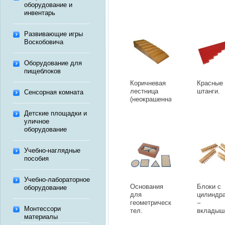
оборудование и
инвентарь
Развивающие игры
Воскобовича
Оборудование для
пищеблоков
Коричневая
Красные
лестница
штанги.
Сенсорная комната
(неокрашенная).
Детские площадки и
уличное
оборудование
Учебно-наглядные
пособия
Учебно-лабораторное
Основания
Блоки с
оборудование
для
цилиндр
геометрических
–
Монтессори
тел.
вкладыш
материалы