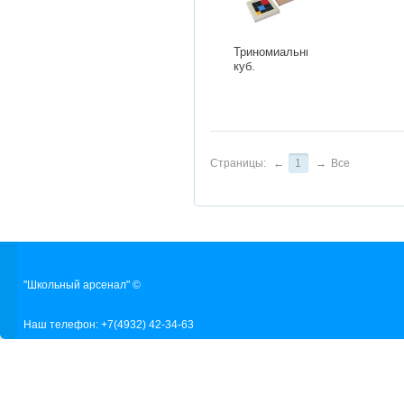
Триномиальный
куб.
Страницы:
←
1
→
Все
"Школьный арсенал" ©
Наш телефон: +7(4932) 42-34-63