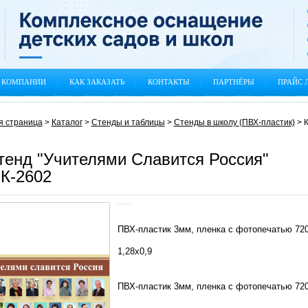
 КОМПАНИИ
КАК ЗАКАЗАТЬ
КОНТАКТЫ
ПАРТНЁРЫ
ПРАЙС 
я страница
>
Каталог
>
Стенды и таблицы
>
Стенды в школу (ПВХ-пластик)
>
К
тенд "Учителями Славится Россия"
К-2602
ПВХ-пластик 3мм, пленка с фотопечатью 720
1,28х0,9
ПВХ-пластик 3мм, пленка с фотопечатью 720