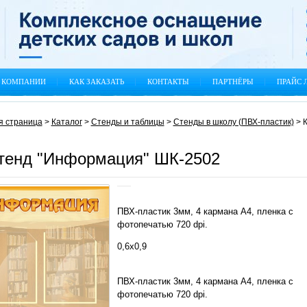
 КОМПАНИИ
КАК ЗАКАЗАТЬ
КОНТАКТЫ
ПАРТНЁРЫ
ПРАЙС 
я страница
>
Каталог
>
Стенды и таблицы
>
Стенды в школу (ПВХ-пластик)
>
К
тенд "Информация" ШК-2502
ПВХ-пластик 3мм, 4 кармана А4, пленка с
фотопечатью 720 dpi.
0,6х0,9
ПВХ-пластик 3мм, 4 кармана А4, пленка с
фотопечатью 720 dpi.