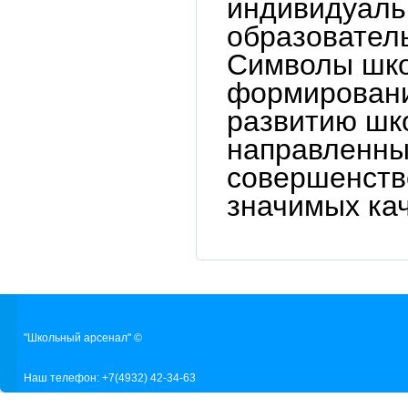
индивидуаль
образовател
Символы шко
формировани
развитию шк
направленны
совершенств
значимых ка
"Школьный арсенал" ©
Наш телефон: +7(4932) 42-34-63