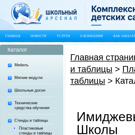
ГЛАВНАЯ
НОВОСТИ
УСЛУГИ
О КОМПАНИИ
КАК ЗАКАЗА
Каталог
Главная страни
Мебель
и таблицы
>
Пл
Мягкие модули
таблицы
>
Ката
Школьные доски
Технические
средства обучения
Имиджев
Стенды и таблицы
Школы
Пластиковые
стенды и таблицы