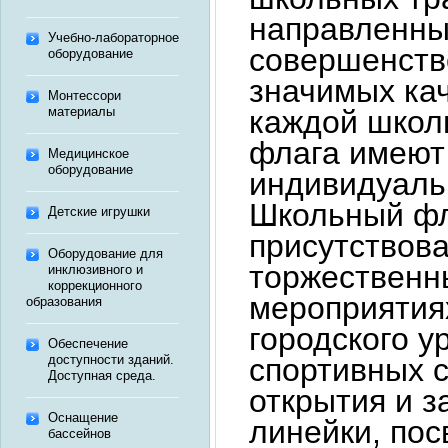
направленны
Учебно-лабораторное
совершенств
оборудование
значимых кач
Монтессори
каждой школ
материалы
флага имеют
Медицинское
оборудование
индивидуаль
Школьный фл
Детские игрушки
присутствова
Оборудование для
торжественн
инклюзивного и
коррекционного
мероприятия
образования
городского у
Обеспечение
спортивных 
доступности зданий.
Доступная среда.
открытия и з
Оснащение
линейки, по
бассейнов