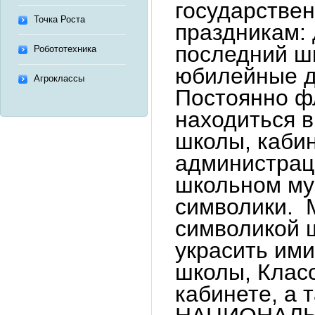
государстве
Точка Роста
праздникам: 
последний ш
Робототехника
юбилейные д
Агроклассы
Постоянно ф
находиться в
школы, каби
администрац
школьном му
символики. 
символикой 
украсить им
школы, Клас
кабинете, а 