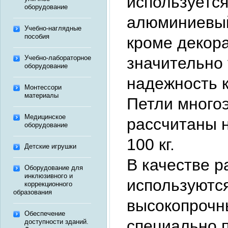
используетс
оборудование
алюминиевый
Учебно-наглядные
пособия
кроме декор
значительно
Учебно-лабораторное
оборудование
надежность к
Монтессори
материалы
Петли много
Медицинское
рассчитаны 
оборудование
100 кг.
Детские игрушки
В качестве р
Оборудование для
инклюзивного и
используютс
коррекционного
образования
высокопрочн
Обеспечение
специально 
доступности зданий.