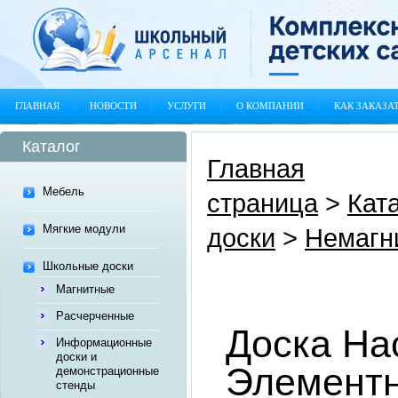
ГЛАВНАЯ
НОВОСТИ
УСЛУГИ
О КОМПАНИИ
КАК ЗАКАЗА
Каталог
Главная
Мебель
страница
>
Кат
Мягкие модули
доски
>
Немагн
Школьные доски
Магнитные
Расчерченные
Доска На
Информационные
доски и
Элементн
демонстрационные
стенды