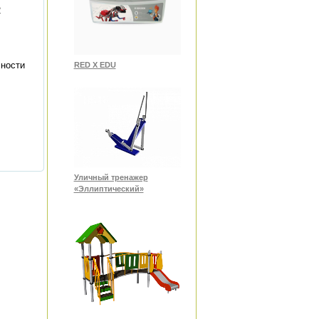
2
сности
RED X EDU
Уличный тренажер
«Эллиптический»