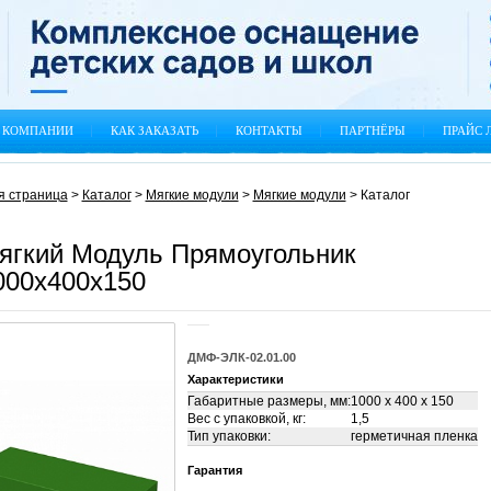
 КОМПАНИИ
КАК ЗАКАЗАТЬ
КОНТАКТЫ
ПАРТНЁРЫ
ПРАЙС 
я страница
>
Каталог
>
Мягкие модули
>
Мягкие модули
>
Каталог
ягкий Модуль Прямоугольник
000x400x150
ДМФ-ЭЛК-02.01.00
Характеристики
Габаритные размеры, мм:
1000 x 400 x 150
Вес с упаковкой, кг:
1,5
Тип упаковки:
герметичная пленка
Гарантия