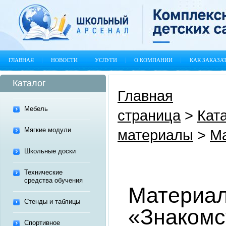
ГЛАВНАЯ
НОВОСТИ
УСЛУГИ
О КОМПАНИИ
КАК ЗАКАЗА
Каталог
Главная
Мебель
страница
>
Кат
Мягкие модули
материалы
>
М
Школьные доски
Технические
средства обучения
Материал
Стенды и таблицы
«Знакомс
Спортивное