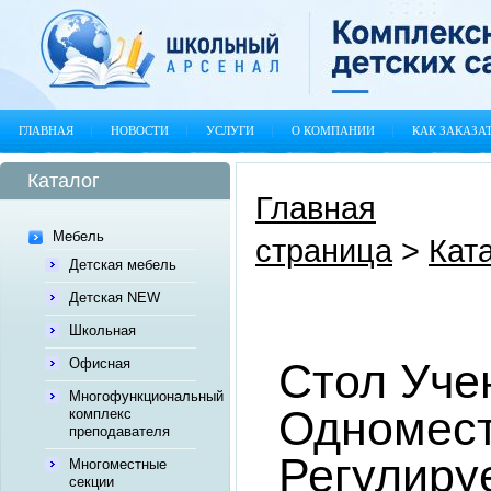
ГЛАВНАЯ
НОВОСТИ
УСЛУГИ
О КОМПАНИИ
КАК ЗАКАЗА
Каталог
Главная
Мебель
страница
>
Кат
Детская мебель
Детская NEW
Школьная
Офисная
Стол Уче
Многофункциональный
Одномес
комплекс
преподавателя
Регулир
Многоместные
секции