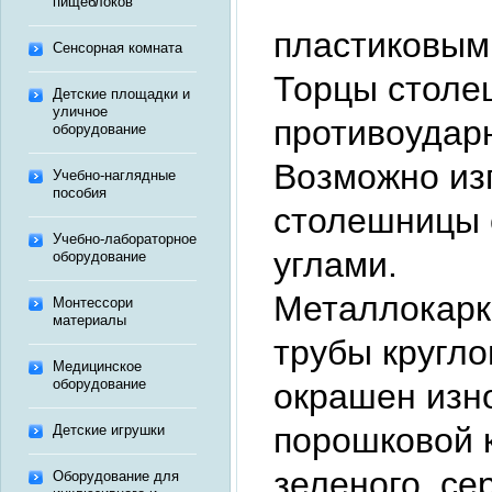
пищеблоков
пластиковым
Сенсорная комната
Торцы столе
Детские площадки и
уличное
противоудар
оборудование
Возможно из
Учебно-наглядные
пособия
столешницы 
Учебно-лабораторное
углами.
оборудование
Металлокарк
Монтессори
материалы
трубы кругло
Медицинское
оборудование
окрашен изн
порошковой к
Детские игрушки
зеленого, се
Оборудование для