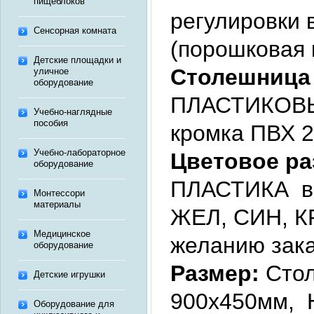
пищеблоков
регулировки 
Сенсорная комната
(порошковая 
Детские площадки и
Столешница
уличное
оборудование
ПЛАСТИКОВ
Учебно-наглядные
пособия
кромка ПВХ 2
Учебно-лабораторное
Цветовое р
оборудование
ПЛАСТИКА в 
Монтессори
материалы
ЖЕЛ, СИН, К
Медицинское
желанию зака
оборудование
Размер:
Сто
Детские игрушки
900х450мм, 
Оборудование для