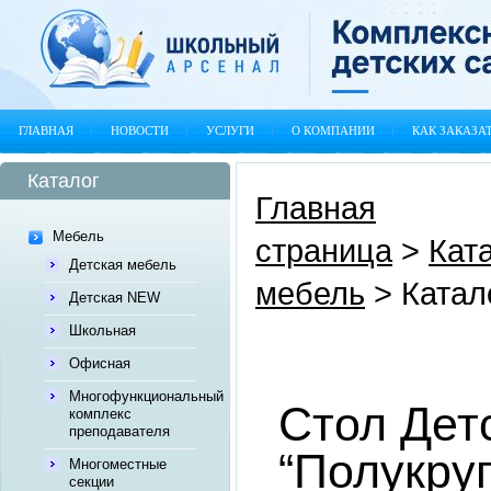
ГЛАВНАЯ
НОВОСТИ
УСЛУГИ
О КОМПАНИИ
КАК ЗАКАЗА
Каталог
Главная
Мебель
страница
>
Кат
Детская мебель
мебель
>
Катал
Детская NEW
Школьная
Офисная
Многофункциональный
Стол Дет
комплекс
преподавателя
“Полукру
Многоместные
секции