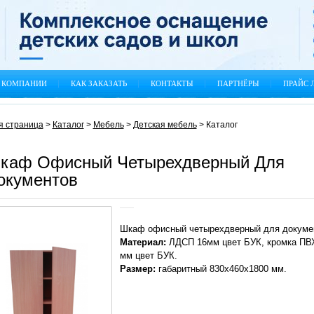
 КОМПАНИИ
КАК ЗАКАЗАТЬ
КОНТАКТЫ
ПАРТНЁРЫ
ПРАЙС 
я страница
>
Каталог
>
Мебель
>
Детская мебель
>
Каталог
каф Офисный Четырехдверный Для
окументов
Шкаф офисный четырехдверный для докуме
Материал:
ЛДСП 16мм цвет БУК, кромка ПВХ
мм цвет БУК.
Размер:
габаритный 830х460х1800 мм.